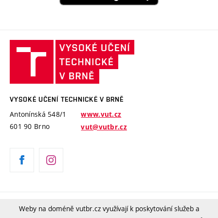
Vysoké
učení
technické
v
Brně
VYSOKÉ UČENÍ TECHNICKÉ V BRNĚ
Antonínská 548/1
www.vut.cz
601 90 Brno
vut@vutbr.cz
Copyright © 2020 VUT
Weby na doméně vutbr.cz využívají k poskytování služeb a
Prohlášení o přístupnosti