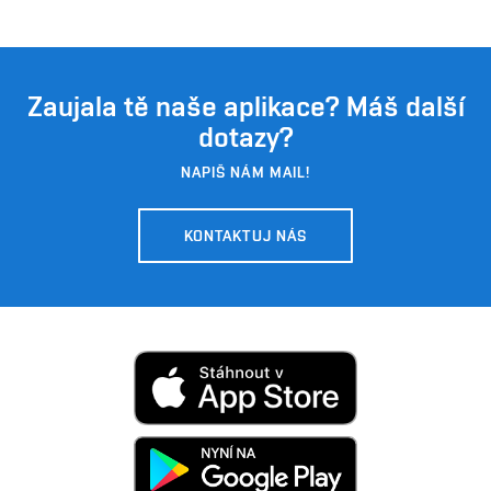
Zaujala tě naše aplikace? Máš další
dotazy?
NAPIŠ NÁM MAIL!
KONTAKTUJ NÁS