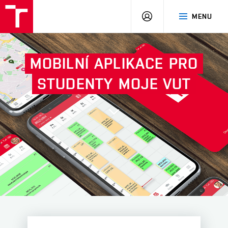
VUT
PŘIHLÁSIT
MENU
SE
MOBILNÍ
APLIKACE
PRO
STUDENTY
MOJE VUT
Další